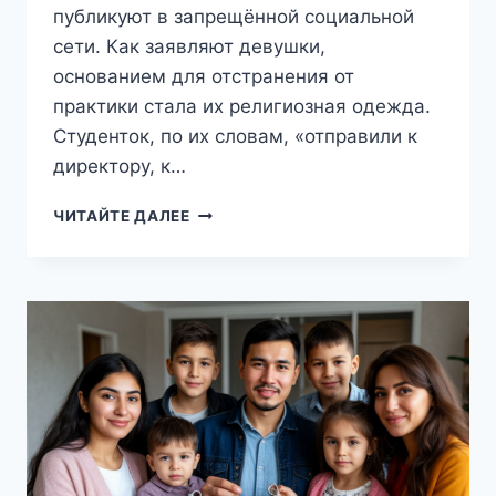
публикуют в запрещённой социальной
сети. Как заявляют девушки,
основанием для отстранения от
практики стала их религиозная одежда.
Студенток, по их словам, «отправили к
директору, к…
«ПОЙДЁМ
ЧИТАЙТЕ ДАЛЕЕ
ДО
КОНЦА!»:
В
СУРГУТЕ
СТУДЕНТКИ-
МЕДИКИ
ПОДНЯЛИ
ВОЛНУ
В
СОЦСЕТЯХ
ИЗ-
ЗА