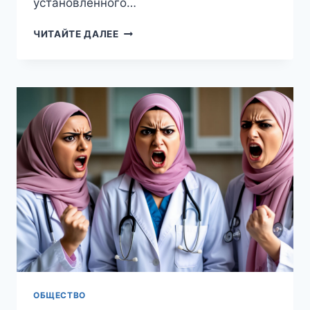
установленного…
В
ЧИТАЙТЕ ДАЛЕЕ
ГОСДУМЕ
ПРЕДЛОЖИЛИ
ЗАКРЕПИТЬ
ПЕНСИЮ
НА
УРОВНЕ
НЕ
НИЖЕ
40%
ОТ
ЗАРАБОТКА
ОБЩЕСТВО