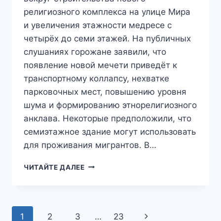
религиозного комплекса на улице Мира
и увеличения этажности медресе с
четырёх до семи этажей. На публичных
слушаниях горожане заявили, что
появление новой мечети приведёт к
транспортному коллапсу, нехватке
парковочных мест, повышению уровня
шума и формированию этнорелигиозного
анклава. Некоторые предположили, что
семиэтажное здание могут использовать
для проживания мигрантов. В…
ЕДИНОГЛАСНО
ЧИТАЙТЕ ДАЛЕЕ
ПРОТИВ:
В
НОВОСИБИРСКЕ
«СОБОРНАЯ
Навигация
Следующая
1
2
3
…
23
МЕЧЕТЬ»