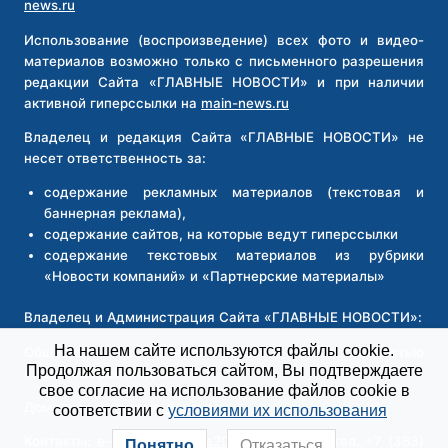
news.ru
Использование (воспроизведение) всех фото и видео-
материалов возможно только с письменного разрешения
редакции Сайта «ГЛАВНЫЕ НОВОСТИ» и при наличии
активной гиперссылки на
main-news.ru
Владелец и редакция Сайта «ГЛАВНЫЕ НОВОСТИ» не
несет ответственность за:
содержание рекламных материалов (текстовая и
баннерная реклама),
содержание сайтов, на которые ведут гиперссылки
содержание текстовых материалов из рубрики
«Новости компаний» и «Партнерские материалы»
Владелец и Администрация Сайта «ГЛАВНЫЕ НОВОСТИ»:
На нашем сайте используются файлы cookie.
Общество с ограниченной ответственностью
Продолжая пользоваться сайтом, Вы подтверждаете
«Новосибирск Медиа»
свое согласие на использование файлов cookie в
Доменное имя:
main-news.ru
соответствии с
условиями их использования
Контакты: e-mail
main-news2026@yandex.ru
, тел. +7 (383)
Понятно
Отказаться