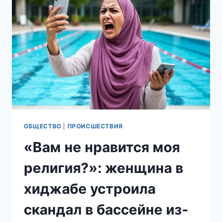
ОРЕНБУРГЕ!»:
МУСУЛЬМАНКА
ПРИЗВАЛА
«СЕСТЁР»
НАКАЗЫВАТЬ
РОССИЯН
ЗА
НЕУВАЖЕНИЕ
К
ИСЛАМУ
И
МИГРАНТАМ
ОБЩЕСТВО
|
ПРОИСШЕСТВИЯ
«Вам не нравится моя
религия?»: женщина в
хиджабе устроила
скандал в бассейне из-