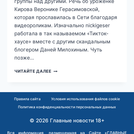
группы над другими. Речь об уроженке
Кирова Веронике Герасимовской,
которая прославилась в Сети благодаря
видеороликам. Изначально nickigeser
работала в так называемом «Тикток-
хаусе» вместе с другим скандальным
блогером Даней Милохиным. Чуть
позже…
«ЗДЕСЬ
ЧИТАЙТЕ ДАЛЕЕ
МОЖНО
ХОДИТЬ
В
НИКАБЕ»:
Правила сайта
Условия использования файлов cookie
БЛОГЕРШУ,
Политика конфиденциальности персональных данных
ПРОДВИГАВШУЮ
ИСЛАМ
© 2026 Главные новости 18+
В
РОССИИ,
АРЕСТОВАЛИ
Вся информация, размещенная на Сайте «ГЛАВНЫЕ