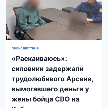
ЕГО
В
НЕСУЩЕСТВУЮЩУЮ
КВАРТИРУ
В
КРАСНОДАРСКОМ
ЖК
ПРОИСШЕСТВИЯ
«Раскаиваюсь»:
силовики задержали
трудолюбивого Арсена,
вымогавшего деньги у
жены бойца СВО на