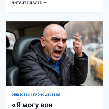
«РАСКАИВАЮСЬ»:
ЧИТАЙТЕ ДАЛЕЕ
СИЛОВИКИ
ЗАДЕРЖАЛИ
ТРУДОЛЮБИВОГО
АРСЕНА,
ВЫМОГАВШЕГО
ДЕНЬГИ
У
ЖЕНЫ
БОЙЦА
СВО
НА
КУБАНИ
ОБЩЕСТВО
|
ПРОИСШЕСТВИЯ
«Я могу вон