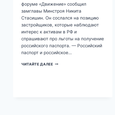
форуме «Движение» сообщил
замглавы Минстроя Никита
Стасишин. Он сослался на позицию
застройщиков, которые наблюдают
интерес к активам в РФ и
спрашивают про льготы на получение
российского паспорта. — Российский
паспорт и российское…
«ГРАЖДАНСТВО
ЧИТАЙТЕ ДАЛЕЕ
РФ
ЦЕНИТСЯ»:
МИГРАНТЫ
МОГУТ
ПОЛУЧИТЬ
ЛЬГОТЫ
ПРИ
ПОКУПКЕ
ЖИЛЬЯ