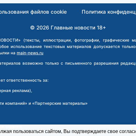
МИЛЛИАРДЕРОМ
С
ользования файлов cookie
Политика конфиденц
ЯХТОЙ
И
© 2026 Главные новости 18+
НЕДВИЖИМОСТЬЮ
ВО
ВОСТИ» (тексты, иллюстрации, фотографии, графические мат
ФРАНЦИИ
юбое использование текстовых материалов допускается тольк
ылки на
main-news.ru
материалов возможно только с письменного разрешения реда
т ответственность за:
ерная реклама),
ти компаний» и «Партнерские материалы»
:
рск Медиа»
жая пользоваться сайтом, Вы подтверждаете свое согласи