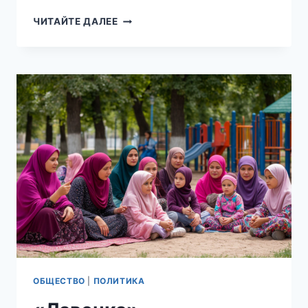
В
ЧИТАЙТЕ ДАЛЕЕ
РОССИИ
ПРИНЯЛИ
ЗАКОН
О
ПОВЫШЕНИИ
ПОШЛИН
ДЛЯ
МИГРАНТОВ
В
12
РАЗ
И
СОКРАТИЛИ
СРОКИ
ПРОХОЖДЕНИЯ
МЕДОСМОТРА
ОБЩЕСТВО
|
ПОЛИТИКА