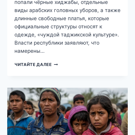
попали чёрные хиджабы, отдельные
виды арабских головных уборов, а также
длинные свободные платья, которые
официальные структуры относят к
одежде, «чуждой таджикской культуре».
Власти республики заявляют, что
намерены…
«ТОГДА
ЧИТАЙТЕ ДАЛЕЕ
МЫ
ИДЁМ
К
ВАМ»:
В
ТАДЖИКИСТАНЕ
ОФИЦИАЛЬНО
ЗАПРЕТИЛИ
ХИДЖАБЫ,
НИКАБЫ
И