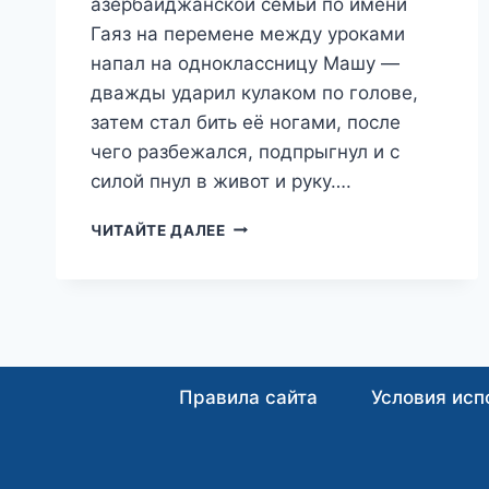
азербайджанской семьи по имени
Гаяз на перемене между уроками
напал на одноклассницу Машу —
дважды ударил кулаком по голове,
затем стал бить её ногами, после
чего разбежался, подпрыгнул и с
силой пнул в живот и руку….
«КАК
ЧИТАЙТЕ ДАЛЕЕ
КОРОЛЬ»:
ПОДРОСТОК-
МИГРАНТ,
ПОКАЛЕЧИВШИЙ
РУССКУЮ
ШКОЛЬНИЦУ,
БУДЕТ
Правила сайта
Условия исп
СДАВАТЬ
ОГЭ
ПОД
КОНВОЕМ