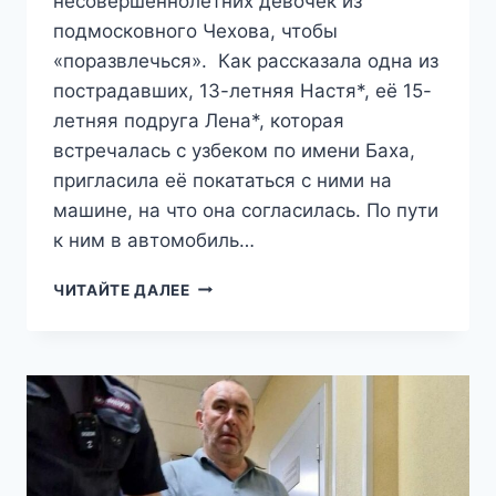
несовершеннолетних девочек из
подмосковного Чехова, чтобы
«поразвлечься». Как рассказала одна из
пострадавших, 13-летняя Настя*, её 15-
летняя подруга Лена*, которая
встречалась с узбеком по имени Баха,
пригласила её покататься с ними на
машине, на что она согласилась. По пути
к ним в автомобиль…
«ЗАМАНИВАЛИ
ЧИТАЙТЕ ДАЛЕЕ
В
ЛОГОВО»:
РУССКАЯ
ОБЩИНА
ЗАДЕРЖАЛА
МИГРАНТОВ-
ПЕДОФИЛОВ,
ОХОТИВШИХСЯ
НА