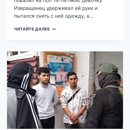
повалил на пол 14-летнюю девочку.
Извращенец удерживал ей руки и
пытался снять с неё одежду, а…
В
ЧИТАЙТЕ ДАЛЕЕ
ПЕТЕРБУРГЕ
АРЕСТОВАЛИ
МИГРАНТА-
ПЕДОФИЛА,
НАПАВШЕГО
НА
ШКОЛЬНИЦУ
В
ПАРАДНОЙ
ДОМА
В
ШУШАРАХ