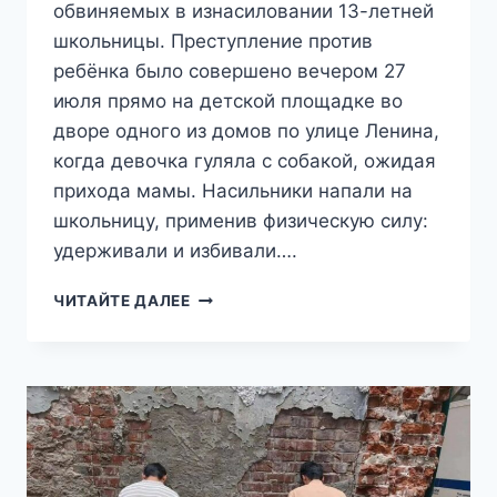
обвиняемых в изнасиловании 13-летней
школьницы. Преступление против
ребёнка было совершено вечером 27
июля прямо на детской площадке во
дворе одного из домов по улице Ленина,
когда девочка гуляла с собакой, ожидая
прихода мамы. Насильники напали на
школьницу, применив физическую силу:
удерживали и избивали….
«ОНА
ЧИТАЙТЕ ДАЛЕЕ
САМА
ХОТЕЛА»:
МИГРАНТЫ,
НАДРУГАВШИЕСЯ
НАД
13-
ЛЕТНЙ
ДЕВОЧКОЙ