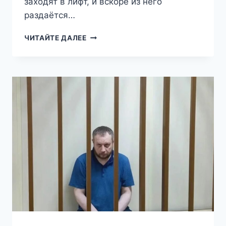
заходят в лифт, и вскоре из него
раздаётся…
МИГРАНТ
ЧИТАЙТЕ ДАЛЕЕ
ИЗНАСИЛОВАЛ
12-
ЛЕТНЮЮ
ДЕВОЧКУ,
ПОДКАРАУЛИВ
ЕЁ
В
ЛИФТЕ
ЖИЛОГО
ДОМА
В
ТЮМЕНИ