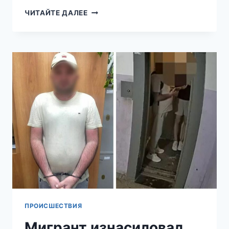
МИГРАНТА
ЧИТАЙТЕ ДАЛЕЕ
ОТПРАВИЛИ
В
КОЛОНИЮ
ЗА
ИЗНАСИЛОВАНИЕ
9-
ЛЕТНЕГО
МАЛЬЧИКА
В
ЕКАТЕРИНБУРГЕ
ПРОИСШЕСТВИЯ
Мигрант изнасиловал