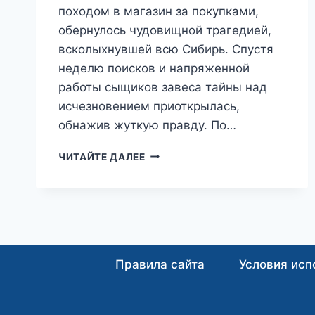
походом в магазин за покупками,
обернулось чудовищной трагедией,
всколыхнувшей всю Сибирь. Спустя
неделю поисков и напряженной
работы сыщиков завеса тайны над
исчезновением приоткрылась,
обнажив жуткую правду. По…
ОТОМСТИЛА
ЧИТАЙТЕ ДАЛЕЕ
МУЖУ:
МАТЬ
ИЗ
АЧИНСКА
СОБСТВЕННЫМИ
РУКАМИ
ОБОРВАЛА
Правила сайта
Условия исп
ЖИЗНЬ
ПЯТИЛЕТНЕЙ
ДОЧЕРИ