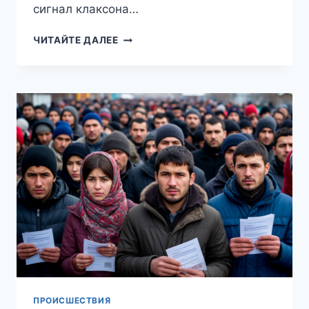
сигнал клаксона…
«НИЧЕГО
ЧИТАЙТЕ ДАЛЕЕ
СВЯТОГО
НЕ
ОСТАЛОСЬ»:
В
ПЕТЕРБУРГЕ
БОРОДАЧ
ОБСТРЕЛЯЛ
СКОРУЮ
ПОМОЩЬ,
НЕ
УСТУПИВШУЮ
ЕМУ
ДОРОГУ
ПРОИСШЕСТВИЯ