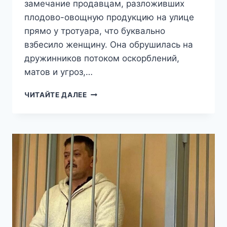
замечание продавцам, разложивших
плодово-овощную продукцию на улице
прямо у тротуара, что буквально
взбесило женщину. Она обрушилась на
дружинников потоком оскорблений,
матов и угроз,…
«СТЫДНО
ЧИТАЙТЕ ДАЛЕЕ
ЖИТЬ
С
ВАМИ
В
ОДНОЙ
СТРАНЕ!»:
В
ПЕТЕРБУРГЕ
«ТОЖЕРОССИЯНКА»
ЗАКАТИЛА
СКАНДАЛ
РУССКОЙ