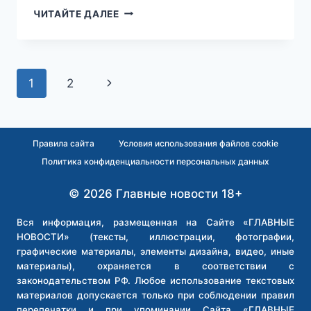
«НЕ
ЧИТАЙТЕ ДАЛЕЕ
ПОЗДОРОВАЛАСЬ
—
ИДЁШЬ
НА
Навигация
Следующая
1
2
…»:
ТАКСИСТ-
по
страница
МИГРАНТ
ОБМАТЕРИЛ
страницам
ПАССАЖИРКУ
Правила сайта
Условия использования файлов cookie
ИЗ-
Политика конфиденциальности персональных данных
ЗА
ТОГО,
© 2026 Главные новости 18+
ЧТО
ОНА
Вся информация, размещенная на Сайте «ГЛАВНЫЕ
НЕ
НОВОСТИ» (тексты, иллюстрации, фотографии,
ПОПРИВЕТСТВОВАЛА
графические материалы, элементы дизайна, видео, иные
ЕГО
материалы), охраняется в соответствии с
законодательством РФ. Любое использование текстовых
материалов допускается только при соблюдении правил
перепечатки и при упоминании Сайта «ГЛАВНЫЕ