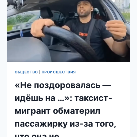
ШКОЛЬНИЦЕ
ПРИШЛОСЬ
СНЯТЬ
НИЖНЕЕ
БЕЛЬЁ,
ЧТОБЫ
ПОПАСТЬ
НА
ЭКЗАМЕН
ОБЩЕСТВО
|
ПРОИСШЕСТВИЯ
«Не поздоровалась —
идёшь на …»: таксист-
мигрант обматерил
пассажирку из-за того,
что она не