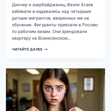
Динчер и азербайджанец Фазли Агаев
избивали и издевались над четырьмя
детьми мигрантов, вверенных им на
обучение. Фигуранты приехали в Россию
по рабочим визам. Они арендовали
квартиру на Вознесенском…
«246
ЧИТАЙТЕ ДАЛЕЕ
УДАРОВ
ЗА
НЕПОСЛУШАНИЕ»:
ТРОИМ
ИСЛАМСКИМ
«МИССИОНЕРАМ»,
ИСТЯЗАВШИМ
ДЕТЕЙ
В
ПОДПОЛЬНОЙ
«СЕМИНАРИИ»
В