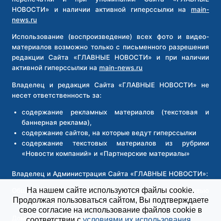
НОВОСТИ» и наличии активной гиперссылки на
main-
news.ru
Использование (воспроизведение) всех фото и видео-
материалов возможно только с письменного разрешения
редакции Сайта «ГЛАВНЫЕ НОВОСТИ» и при наличии
активной гиперссылки на
main-news.ru
Владелец и редакция Сайта «ГЛАВНЫЕ НОВОСТИ» не
несет ответственность за:
содержание рекламных материалов (текстовая и
баннерная реклама),
содержание сайтов, на которые ведут гиперссылки
содержание текстовых материалов из рубрики
«Новости компаний» и «Партнерские материалы»
Владелец и Администрация Сайта «ГЛАВНЫЕ НОВОСТИ»:
На нашем сайте используются файлы cookie.
Общество с ограниченной ответственностью
Продолжая пользоваться сайтом, Вы подтверждаете
«Новосибирск Медиа»
свое согласие на использование файлов cookie в
Доменное имя:
main-news.ru
соответствии с
условиями их использования