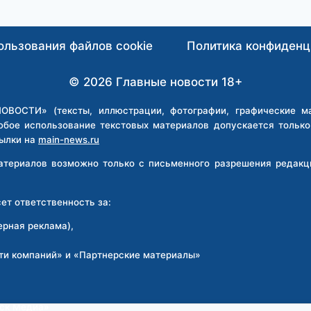
ОБЩИНА
УСТРОИЛА
В
ользования файлов cookie
Политика конфиденц
СЕТИ
ТРАВЛЮ
© 2026 Главные новости 18+
ДЕВУШКАМ
ЗА
ВОСТИ» (тексты, иллюстрации, фотографии, графические мат
НЕСООТВЕТСТВИЕ
юбое использование текстовых материалов допускается тольк
ИХ
ылки на
main-news.ru
«СТАНДАРТАМ»
материалов возможно только с письменного разрешения реда
т ответственность за:
ерная реклама),
ти компаний» и «Партнерские материалы»
:
рск Медиа»