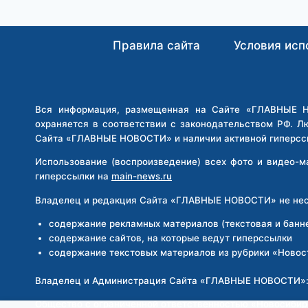
В
ХИДЖАБЕ
УСТРОИЛА
Правила сайта
Условия исп
СКАНДАЛ
В
БАССЕЙНЕ
ИЗ-
ЗА
Вся информация, размещенная на Сайте «ГЛАВНЫЕ НО
ПРОСЬБЫ
охраняется в соответствии с законодательством РФ. Л
МЕДСЕСТРЫ
Сайта «ГЛАВНЫЕ НОВОСТИ» и наличии активной гиперсс
СНЯТЬ
Использование (воспроизведение) всех фото и видео-
ВЕРХНЮЮ
гиперссылки на
main-news.ru
ОДЕЖДУ
Владелец и редакция Сайта «ГЛАВНЫЕ НОВОСТИ» не несе
содержание рекламных материалов (текстовая и банн
содержание сайтов, на которые ведут гиперссылки
содержание текстовых материалов из рубрики «Новос
Владелец и Администрация Сайта «ГЛАВНЫЕ НОВОСТИ»
Общество с ограниченной ответственностью «Новосиби