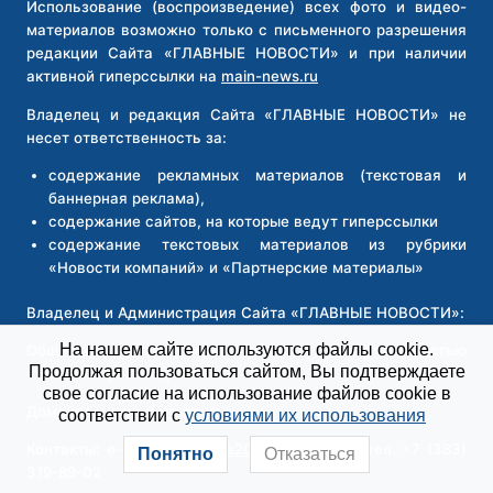
Использование (воспроизведение) всех фото и видео-
материалов возможно только с письменного разрешения
редакции Сайта «ГЛАВНЫЕ НОВОСТИ» и при наличии
активной гиперссылки на
main-news.ru
Владелец и редакция Сайта «ГЛАВНЫЕ НОВОСТИ» не
несет ответственность за:
содержание рекламных материалов (текстовая и
баннерная реклама),
содержание сайтов, на которые ведут гиперссылки
содержание текстовых материалов из рубрики
«Новости компаний» и «Партнерские материалы»
Владелец и Администрация Сайта «ГЛАВНЫЕ НОВОСТИ»:
На нашем сайте используются файлы cookie.
Общество с ограниченной ответственностью
Продолжая пользоваться сайтом, Вы подтверждаете
«Новосибирск Медиа»
свое согласие на использование файлов cookie в
Доменное имя:
main-news.ru
соответствии с
условиями их использования
Контакты: e-mail
main-news2026@yandex.ru
, тел. +7 (383)
Понятно
Отказаться
319-89-02