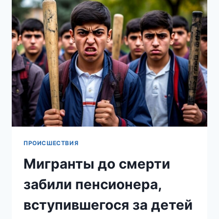
НАЦИСТ
ПЫТАЕТСЯ
ВЕРНУТЬ
ГРАЖДАНСТВО
РФ,
ЧТОБЫ
С
КОМФОРТОМ
ЖИТЬ
В
РОССИИ
ПРОИСШЕСТВИЯ
Мигранты до смерти
забили пенсионера,
вступившегося за детей