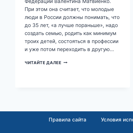
Федерации Валентина Матвиенко.
При этом она считает, что молодые
люди в России должны понимать, что
до 35 лет, «а лучше пораньше», надо
создать семью, родить как минимум
троих детей, состояться в профессии
и уже потом переходить в другую…
«РОДИТЬ
ЧИТАЙТЕ ДАЛЕЕ
КАК
МИНИМУМ
ТРОИХ
И
СДЕЛАТЬ
КАРЬЕРУ»:
МАТВИЕНКО
ПЕРЕЧИСЛИЛА,
ЧТО
Правила сайта
Условия исп
ДОЛЖНЫ
УСПЕТЬ