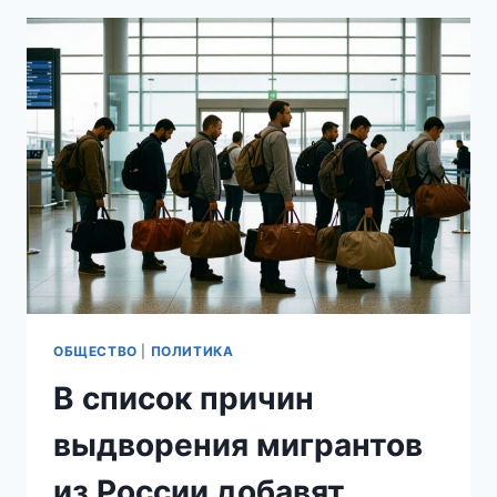
НА
РОССИЯНКЕ
НЕ
СПАСЛА
МИГРАНТА
С
ВИЧ
ОТ
ДЕПОРТАЦИИ
ОБЩЕСТВО
|
ПОЛИТИКА
В список причин
выдворения мигрантов
из России добавят