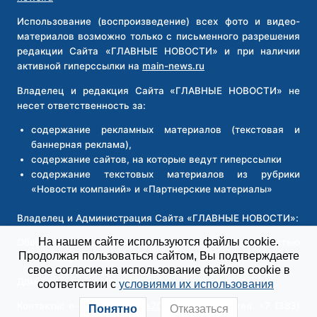
Использование (воспроизведение) всех фото и видео-
материалов возможно только с письменного разрешения
редакции Сайта «ГЛАВНЫЕ НОВОСТИ» и при наличии
активной гиперссылки на
main-news.ru
Владелец и редакция Сайта «ГЛАВНЫЕ НОВОСТИ» не
несет ответственность за:
содержание рекламных материалов (текстовая и
баннерная реклама),
содержание сайтов, на которые ведут гиперссылки
содержание текстовых материалов из рубрики
«Новости компаний» и «Партнерские материалы»
Владелец и Администрация Сайта «ГЛАВНЫЕ НОВОСТИ»:
На нашем сайте используются файлы cookie.
Общество с ограниченной ответственностью
Продолжая пользоваться сайтом, Вы подтверждаете
«Новосибирск Медиа»
свое согласие на использование файлов cookie в
Доменное имя:
main-news.ru
соответствии с
условиями их использования
Контакты: e-mail
main-news2026@yandex.ru
, тел. +7 (383)
Понятно
Отказаться