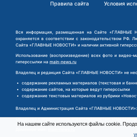
НОВОСИБИРСКОЙ
Правила сайта
Условия исп
ЮРФИРМЫ
ЗАДЕРЖАЛИ
ЗА
ОБМАН
Вся информация, размещенная на Сайте «ГЛАВНЫЕ НО
УЧАСТНИКОВ
охраняется в соответствии с законодательством РФ. Л
СВО
Сайта «ГЛАВНЫЕ НОВОСТИ» и наличии активной гиперсс
НА
11
Использование (воспроизведение) всех фото и видео-
МЛН
гиперссылки на
main-news.ru
Владелец и редакция Сайта «ГЛАВНЫЕ НОВОСТИ» не несе
содержание рекламных материалов (текстовая и банн
содержание сайтов, на которые ведут гиперссылки
содержание текстовых материалов из рубрики «Новос
Владелец и Администрация Сайта «ГЛАВНЫЕ НОВОСТИ»
Общество с ограниченной ответственностью «Новосиби
На нашем сайте используются файлы cookie. Продол
Доменное имя:
main-news.ru
у