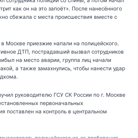
ил сотрудника полиции со спины, а потом начал
трит как он на это запоёт». После нанесённого
жно сбежала с места происшествия вместе с
 в Москве приезжие напали на полицейского.
ивное ДТП, пострадавший вызвал сотрудников
рибыл на место аварии, группа лиц начали
акой, а также замахнулись, чтобы нанести удар
едкома.
учил руководителю ГСУ СК России по г. Москве
 установленных первоначальных
ия поставлен на контроль в центральном
изнасиловать полицейского из-за требования