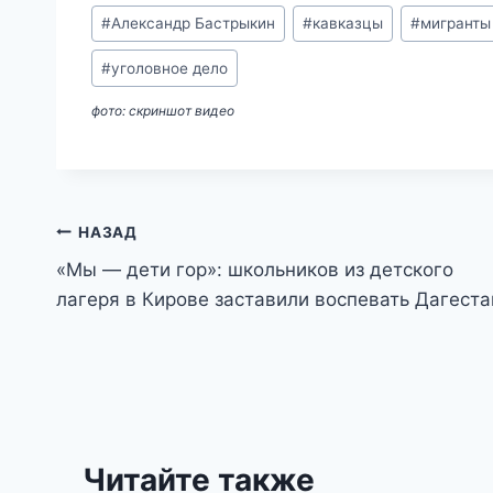
Метки
#
Александр Бастрыкин
#
кавказцы
#
мигранты
записи:
#
уголовное дело
фото: скриншот видео
Навигация
НАЗАД
«Мы — дети гор»: школьников из детского
по
лагеря в Кирове заставили воспевать Дагеста
записям
Читайте также