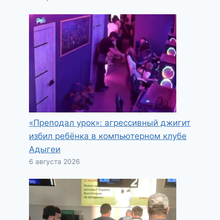
«Преподал урок»: агрессивный джигит
избил ребёнка в компьютерном клубе
Адыгеи
6 августа 2026