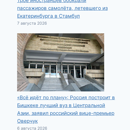
Трое иностранцев обокрали
пассажиров самолёта, летевшего из
Екатеринбурга в Стамбул
7 августа 2026
«Всё идёт по плану»: Россия построит в
Бишкеке лучший вуз в Центральной
Азии, заявил российский вице-премьер
Оверчук
6 августа 2026