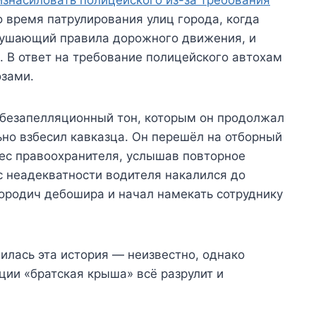
о время патрулирования улиц города, когда
рушающий правила дорожного движения, и
 В ответ на требование полицейского автохам
озами.
 безапелляционный тон, которым он продолжал
ьно взбесил кавказца. Он перешёл на отборный
рес правоохранителя, услышав повторное
с неадекватности водителя накалился до
ородич дебошира и начал намекать сотруднику
чилась эта история — неизвестно, однако
ции «братская крыша» всё разрулит и