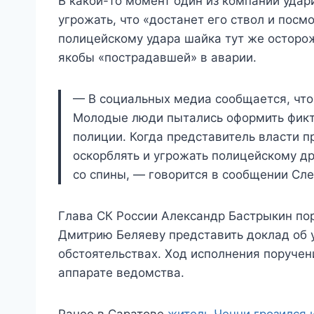
В какой-то момент один из компании удар
угрожать, что «достанет его ствол и посмо
полицейскому удара шайка тут же осторо
якобы «пострадавшей» в аварии.
— В социальных медиа сообщается, что
Молодые люди пытались оформить фикт
полиции. Когда представитель власти п
оскорблять и угрожать полицейскому др
со спины, — говорится в сообщении Сл
Глава СК России Александр Бастрыкин пор
Дмитрию Беляеву представить доклад об
обстоятельствах. Ход исполнения поручен
аппарате ведомства.
Ранее в Саратове
житель Чечни грозился 