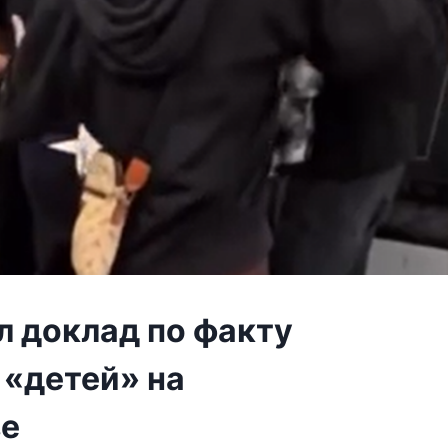
л доклад по факту
 «детей» на
ве