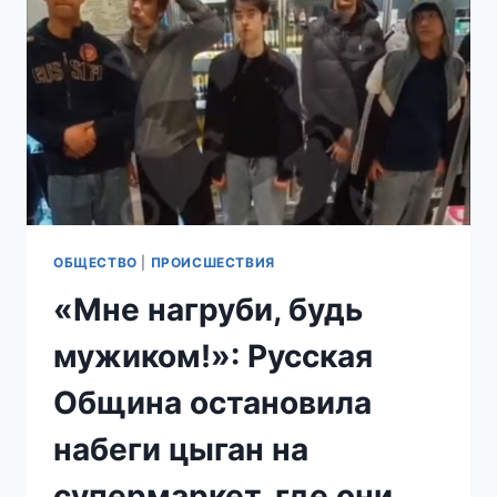
С
ЯХТОЙ
И
НЕДВИЖИМОСТЬЮ
ВО
ФРАНЦИИ
ОБЩЕСТВО
|
ПРОИСШЕСТВИЯ
«Мне нагруби, будь
мужиком!»: Русская
Община остановила
набеги цыган на
супермаркет, где они