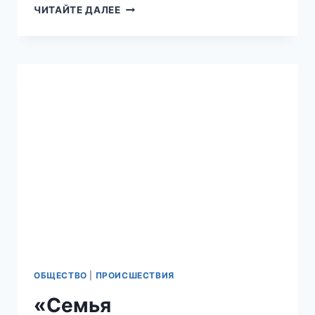
«УБИВАЛИ
ЧИТАЙТЕ ДАЛЕЕ
ПО
НАЦИОНАЛЬНОЙ
ПРИНАДЛЕЖНОСТИ»:
ЖИТЕЛИ
НОВОСИБИРСКОЙ
ОБЛАСТИ
ПОДЕЛИЛИСЬ
ПОДРОБНОСТЯМИ
МАССОВОГО
ЗАБОЯ
СКОТА
ОБЩЕСТВО
|
ПРОИСШЕСТВИЯ
«Семья