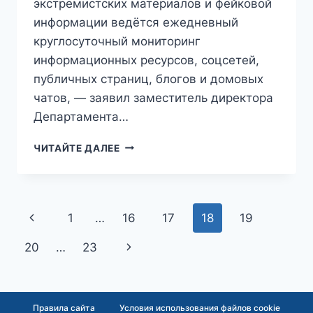
экстремистских материалов и фейковой
информации ведётся ежедневный
круглосуточный мониторинг
информационных ресурсов, соцсетей,
публичных страниц, блогов и домовых
чатов, — заявил заместитель директора
Департамента…
ПОД
ЧИТАЙТЕ ДАЛЕЕ
ПРИЦЕЛОМ:
О
КРУГЛОСУТОЧНОЙ
СЛЕЖКЕ
Навигация
Предыдущая
1
…
16
17
18
19
ЗА
ДОМОВЫМИ
по
страница
Следующая
20
…
23
ЧАТАМИ
В
страницам
страница
ПОИСКАХ
«ЭКСТРЕМИЗМА»
ОТЧИТАЛИСЬ
Правила сайта
Условия использования файлов cookie