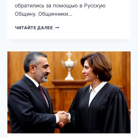
обратились за помощью в Русскую
Общину. Общинники…
«МНЕ
ЧИТАЙТЕ ДАЛЕЕ
НАГРУБИ,
БУДЬ
МУЖИКОМ!»:
РУССКАЯ
ОБЩИНА
ОСТАНОВИЛА
НАБЕГИ
ЦЫГАН
НА
СУПЕРМАРКЕТ,
ГДЕ
ОНИ
БЕСПЛАТНО
ПОЕДАЛИ
ПРОДУКТЫ