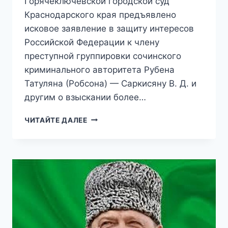
Горячеключевской городской суд
Краснодарского края предъявлено
исковое заявление в защиту интересов
Российской Федерации к члену
преступной группировки сочинского
криминального авторитета Рубена
Татуляна (Робсона) — Саркисяну В. Д. и
другим о взыскании более…
СУДЬЯ
ЧИТАЙТЕ ДАЛЕЕ
ИЗ
КРАСНОДАРА
«ВЕЛИКОДУШНО»
ВЕРНУЛА
ИМУЩЕСТВО
КРИМИНАЛЬНЫМ
АВТОРИТЕТАМ
НА
10
МЛРД