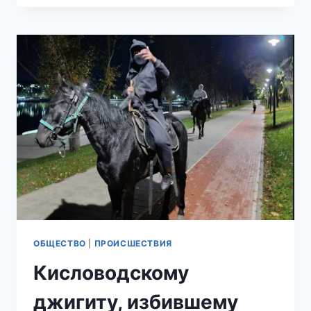
ВЕРТОЛЁТНАЯ
РАЗДАЧА
ЖИЛИЩНЫХ
СЕРТИФИКАТОВ
МИГРАНТАМ
НА
КУБАНИ
ОБЕРНУЛАСЬ
ДЛЯ
ЧИНОВНИКОВ
УГОЛОВНЫМ
ДЕЛОМ
ОБЩЕСТВО
|
ПРОИСШЕСТВИЯ
Кисловодскому
джигиту, избившему