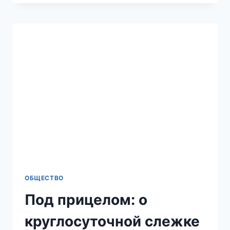
НАСИСТ!»:
В
МУРИНО
ТОРГОВКА
ОВОЩАМИ
УСТРОИЛА
СКАНДАЛ
ИЗ-
ЗА
ПРОСЬБЫ
ПОКАЗАТЬ
ДОКУМЕНТЫ
НА
ПРОДУКЦИЮ
ОБЩЕСТВО
Под прицелом: о
круглосуточной слежке