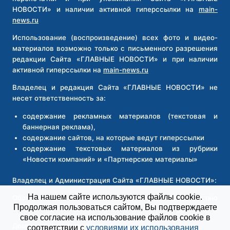
НОВОСТИ» и наличии активной гиперссылки на
main-
news.ru
Использование (воспроизведение) всех фото и видео-
материалов возможно только с письменного разрешения
редакции Сайта «ГЛАВНЫЕ НОВОСТИ» и при наличии
активной гиперссылки на
main-news.ru
Владелец и редакция Сайта «ГЛАВНЫЕ НОВОСТИ» не
несет ответственность за:
содержание рекламных материалов (текстовая и
баннерная реклама),
содержание сайтов, на которые ведут гиперссылки
содержание текстовых материалов из рубрики
«Новости компаний» и «Партнерские материалы»
Владелец и Администрация Сайта «ГЛАВНЫЕ НОВОСТИ»:
На нашем сайте используются файлы cookie.
Общество с ограниченной ответственностью
Продолжая пользоваться сайтом, Вы подтверждаете
«Новосибирск Медиа»
свое согласие на использование файлов cookie в
Доменное имя:
main-news.ru
соответствии с
условиями их использования