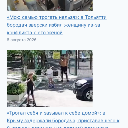
«Мою семью трогать нельзя»: в Тольятти
бородач зверски избил женщину из-за
конфликта с его женой
8 августа 2026
«Трогал себя и зазывал к себе домой»: в
Крыму задержали бородача, пристававшего к