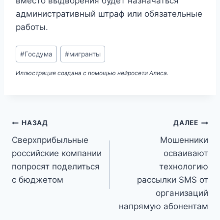
вместо выдворения будет назначаться
административный штраф или обязательные
работы.
Метки
#
Госдума
#
мигранты
записи:
Иллюстрация создана с помощью нейросети Алиса.
Навигация
НАЗАД
ДАЛЕЕ
Сверхприбыльные
Мошенники
по
российские компании
осваивают
записям
попросят поделиться
технологию
с бюджетом
рассылки SMS от
организаций
напрямую абонентам