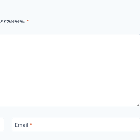
ля помечены
*
Email
*