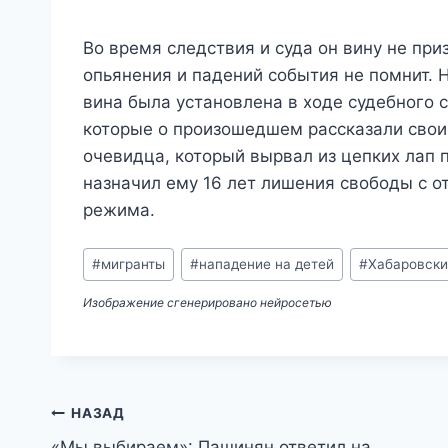
Во время следствия и суда он вину не при
опьянения и падений события не помнит. 
вина была установлена в ходе судебного 
которые о произошедшем рассказали свои
очевидца, который вырвал из цепких лап 
назначил ему 16 лет лишения свободы с о
режима.
Метки
#
мигранты
#
нападение на детей
#
Хабаровски
записи:
Изображение сгенерировано нейросетью
Навигация
НАЗАД
«Мы выбираем»: Пашинян ответил на