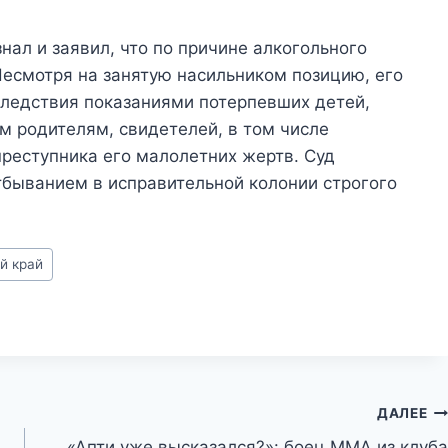
знал и заявил, что по причине алкогольного
Несмотря на занятую насильником позицию, его
следствия показаниями потерпевших детей,
м родителям, свидетелей, в том числе
преступника его малолетних жертв. Суд
тбыванием в исправительной колонии строгого
й край
ДАЛЕЕ
«Апти уже высказался?»: боец ММА из клуба