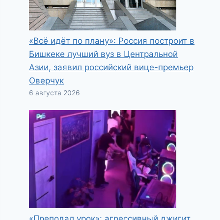
«Всё идёт по плану»: Россия построит в
Бишкеке лучший вуз в Центральной
Азии, заявил российский вице-премьер
Оверчук
6 августа 2026
«Преподал урок»: агрессивный джигит