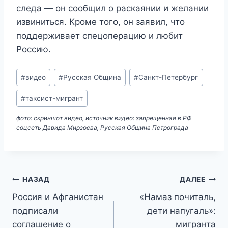
следа — он сообщил о раскаянии и желании
извиниться. Кроме того, он заявил, что
поддерживает спецоперацию и любит
Россию.
Метки
#
видео
#
Русская Община
#
Санкт-Петербург
записи:
#
таксист-мигрант
фото: скриншот видео, источник видео: запрещенная в РФ
соцсеть Давида Мирзоева, Русская Община Петрограда
Навигация
НАЗАД
ДАЛЕЕ
Россия и Афганистан
«Намаз почиталь,
по
подписали
дети напугаль»:
записям
соглашение о
мигранта