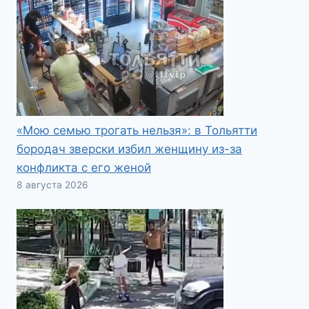
«Мою семью трогать нельзя»: в Тольятти
бородач зверски избил женщину из-за
конфликта с его женой
8 августа 2026