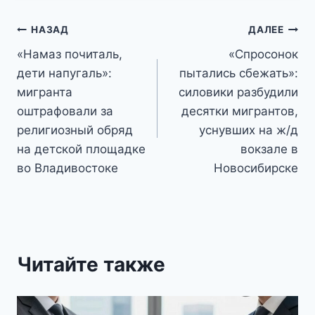
Навигация
НАЗАД
ДАЛЕЕ
«Намаз почиталь,
«Спросонок
по
дети напугаль»:
пытались сбежать»:
записям
мигранта
силовики разбудили
оштрафовали за
десятки мигрантов,
религиозный обряд
уснувших на ж/д
на детской площадке
вокзале в
во Владивостоке
Новосибирске
Читайте также