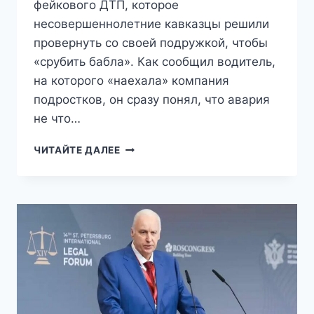
фейкового ДТП, которое
несовершеннолетние кавказцы решили
провернуть со своей подружкой, чтобы
«срубить бабла». Как сообщил водитель,
на которого «наехала» компания
подростков, он сразу понял, что авария
не что…
БАСТРЫКИН
ЧИТАЙТЕ ДАЛЕЕ
ПОТРЕБОВАЛ
ДОКЛАД
ПО
ФАКТУ
НАПАДЕНИЯ
БОРОДАТЫХ
«ДЕТЕЙ»
НА
ПОЛИЦЕЙСКОГО
В
МОСКВЕ