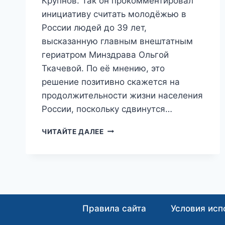
Крупнов. Так он прокомментировал
инициативу считать молодёжью в
России людей до 39 лет,
высказанную главным внештатным
гериатром Минздрава Ольгой
Ткачевой. По её мнению, это
решение позитивно скажется на
продолжительности жизни населения
России, поскольку сдвинутся…
В
ЧИТАЙТЕ ДАЛЕЕ
РОССИИ
ПРИЗВАЛИ
«ПОТИХОНЬКУ
СНИЖАТЬ»
ВОЗРАСТ
ВСТУПЛЕНИЯ
В
Правила сайта
Условия исп
БРАК