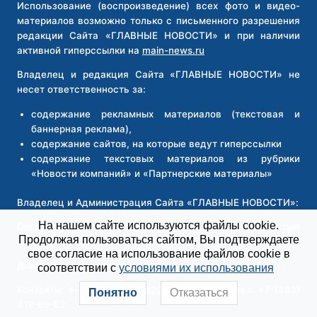
Использование (воспроизведение) всех фото и видео-
материалов возможно только с письменного разрешения
редакции Сайта «ГЛАВНЫЕ НОВОСТИ» и при наличии
активной гиперссылки на
main-news.ru
Владелец и редакция Сайта «ГЛАВНЫЕ НОВОСТИ» не
несет ответственность за:
содержание рекламных материалов (текстовая и
баннерная реклама),
содержание сайтов, на которые ведут гиперссылки
содержание текстовых материалов из рубрики
«Новости компаний» и «Партнерские материалы»
Владелец и Администрация Сайта «ГЛАВНЫЕ НОВОСТИ»:
На нашем сайте используются файлы cookie.
Общество с ограниченной ответственностью
Продолжая пользоваться сайтом, Вы подтверждаете
«Новосибирск Медиа»
свое согласие на использование файлов cookie в
Доменное имя:
main-news.ru
соответствии с
условиями их использования
Контакты: e-mail
main-news2026@yandex.ru
, тел. +7 (383)
Понятно
Отказаться
319-89-02