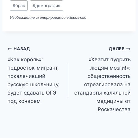
Метки
#
брак
#
демография
записи:
Изображение сгенерировано нейросетью
Навигация
НАЗАД
ДАЛЕЕ
«Как король»:
«Хватит пудрить
по
подросток-мигрант,
людям мозги!»:
записям
покалечивший
общественность
русскую школьницу,
отреагировала на
будет сдавать ОГЭ
стандарты халяльной
под конвоем
медицины от
Роскачества