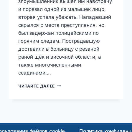
злоумышленник вышел им навстречу
и порезал одной из малышек лицо,
вторая успела убежать. Нападавший
скрылся с места преступления, но
был задержан полицейскими по
горячим следам. Пострадавшую
доставили в больницу с резаной
раной щёк и височной области, а
также многочисленными
ссадинами….
МИГРАНТ
ЧИТАЙТЕ ДАЛЕЕ
С
ПСИХИЧЕСКИМ
РАССТРОЙСТВОМ
ПОРЕЗАЛ
СЕМИЛЕТНЮЮ
ДЕВОЧКУ
В
ользования файлов cookie
Политика конфиденц