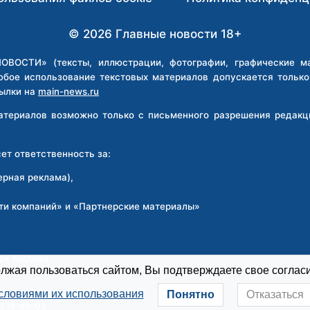
ПОДМОСКОВЬЕ
© 2026 Главные новости 18+
ВОСТИ» (тексты, иллюстрации, фотографии, графические мат
юбое использование текстовых материалов допускается тольк
ылки на
main-news.ru
материалов возможно только с письменного разрешения реда
т ответственность за:
ерная реклама),
ти компаний» и «Партнерские материалы»
:
рск Медиа»
жая пользоваться сайтом, Вы подтверждаете свое согласи
словиями их использования
Понятно
Отказаться
 319-89-02