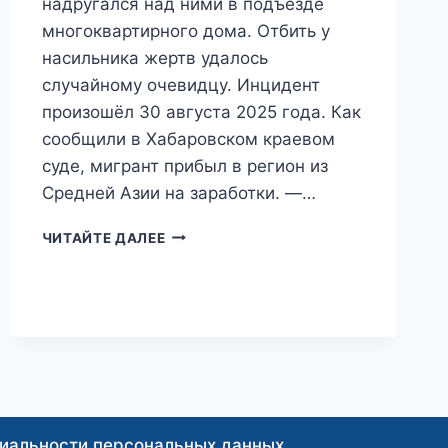
надругался над ними в подъезде
многоквартирного дома. Отбить у
насильника жертв удалось
случайному очевидцу. Инцидент
произошёл 30 августа 2025 года. Как
сообщили в Хабаровском краевом
суде, мигрант прибыл в регион из
Средней Азии на заработки. —…
«НИЧЕГО
ЧИТАЙТЕ ДАЛЕЕ
НЕ
ПОМНЮ»:
ПЬЯНЫЙ
МИГРАНТ
НАДРУГАЛСЯ
НАД
ДЕТЬМИ,
ПОДКАРАУЛИВ
ИХ
В
иальности персональных данных