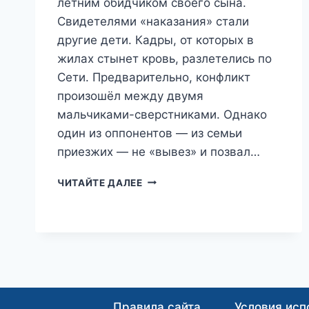
летним обидчиком своего сына.
Свидетелями «наказания» стали
другие дети. Кадры, от которых в
жилах стынет кровь, разлетелись по
Сети. Предварительно, конфликт
произошёл между двумя
мальчиками-сверстниками. Однако
один из оппонентов — из семьи
приезжих — не «вывез» и позвал…
МАТЬ
ЧИТАЙТЕ ДАЛЕЕ
ДЕРЖАЛА,
СЫН
БИЛ:
МИГРАНТКА
УСТРОИЛА
ЖЕСТОКИЕ
РАЗБОРКИ
НА
Правила сайта
Условия исп