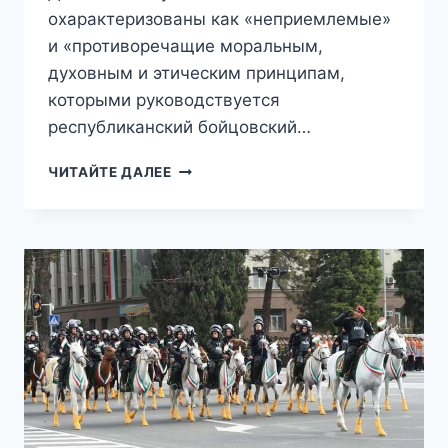
охарактеризованы как «неприемлемые»
и «противоречащие моральным,
духовным и этическим принципам,
которыми руководствуется
республиканский бойцовский…
БОЙЦА
ЧИТАЙТЕ ДАЛЕЕ
ММА
ДЖИХАДА
ЮНУСОВА
ИСКЛЮЧИЛИ
ИЗ
КЛУБА
«АХМАТ»
ПОСЛЕ
НАПАДЕНИЯ
НА
ЖЕНЩИН