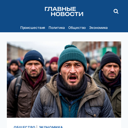
Перейти
к
содержимому
Происшествия
Политика
Общество
Экономика
ОБЩЕСТВО
|
ЭКОНОМИКА