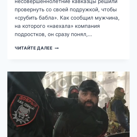
несовершеннолетние кавказцы решили
провернуть со своей подружкой, чтобы
«срубить бабла». Как сообщил мужчина,
на которого «наехала» компания
подростков, он сразу понял,…
«ПИСТОЛЕТ
ЧИТАЙТЕ ДАЛЕЕ
ДОСТАНУ
—
ПОСМОТРИМ,
КАК
ЗАПОЁШЬ»:
КАВКАЗЦЫ
НАПАЛИ
НА
ПОЛИЦЕЙСКОГО,
ПРИБЫВШЕГО
НА
ПОДСТАВНОЕ
ДТП
В