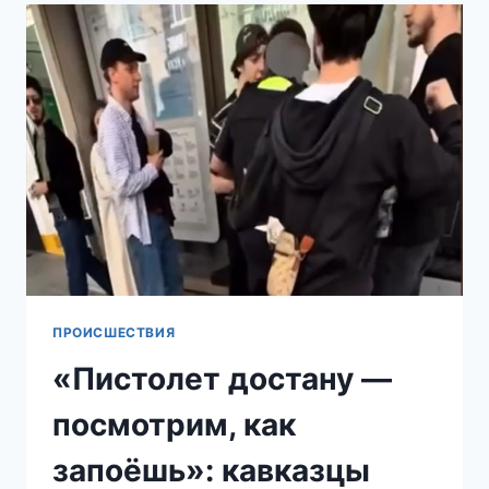
ФАКТУ
НАПАДЕНИЯ
БОРОДАТЫХ
«ДЕТЕЙ»
НА
ПОЛИЦЕЙСКОГО
В
МОСКВЕ
ПРОИСШЕСТВИЯ
«Пистолет достану —
посмотрим, как
запоёшь»: кавказцы