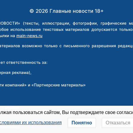
© 2026 Главные новости 18+
ВОСТИ» (тексты, иллюстрации, фотографии, графические мат
юбое использование текстовых материалов допускается тольк
ылки на
main-news.ru
материалов возможно только с письменного разрешения реда
т ответственность за:
ерная реклама),
ти компаний» и «Партнерские материалы»
:
рск Медиа»
жая пользоваться сайтом, Вы подтверждаете свое согласи
словиями их использования
Понятно
Отказаться
 319-89-02