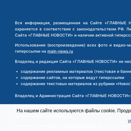
ПОЛИЦИИ
БРАЛА
ВЗЯТКИ
Вся информация, размещенная на Сайте «ГЛАВНЫЕ НО
И
охраняется в соответствии с законодательством РФ. Л
ЗАПРЕЩАЛА
Сайта «ГЛАВНЫЕ НОВОСТИ» и наличии активной гиперсс
ПРОВОДИТЬ
РЕЙДЫ
Использование (воспроизведение) всех фото и видео-
гиперссылки на
main-news.ru
Владелец и редакция Сайта «ГЛАВНЫЕ НОВОСТИ» не несе
содержание рекламных материалов (текстовая и банн
содержание сайтов, на которые ведут гиперссылки
содержание текстовых материалов из рубрики «Новос
Владелец и Администрация Сайта «ГЛАВНЫЕ НОВОСТИ»
Общество с ограниченной ответственностью «Новосиби
На нашем сайте используются файлы cookie. Продол
Доменное имя:
main-news.ru
у
Контакты: e-mail
main-news2026@yandex.ru
, тел. +7 (383)