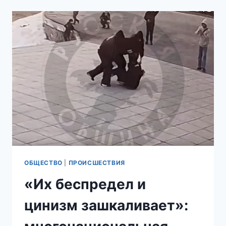
ИДЁШЬ
НА
…»:
ТАКСИСТ-
МИГРАНТ
ОБМАТЕРИЛ
ПАССАЖИРКУ
ИЗ-
ЗА
ТОГО,
ЧТО
ОНА
НЕ
ПОПРИВЕТСТВОВАЛА
ЕГО
ОБЩЕСТВО
|
ПРОИСШЕСТВИЯ
«Их беспредел и
цинизм зашкаливает»: