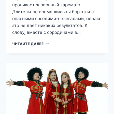
проникает зловонный «аромат».
Длительное время жильцы борются с
опасными соседями-нелегалами, однако
это не даёт никаких результатов. К
слову, вместе с сородичами в…
«ОРАЛ,
ЧИТАЙТЕ ДАЛЕЕ
ЧТО
ОН
ИМЕЛ
ПОЛИЦИЮ
И
РУССКИХ»:
МИГРАНТЫ
ОККУПИРОВАЛИ
ПОДВАЛ
СТОЛИЧНОЙ
ВЫСОТКИ,
ЗАЯВИВ,
ЧТО