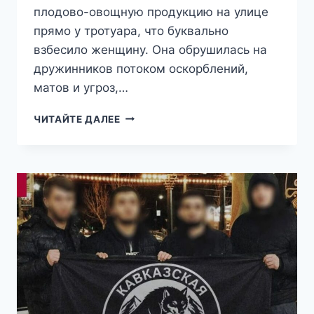
плодово-овощную продукцию на улице
прямо у тротуара, что буквально
взбесило женщину. Она обрушилась на
дружинников потоком оскорблений,
матов и угроз,…
«СТЫДНО
ЧИТАЙТЕ ДАЛЕЕ
ЖИТЬ
С
ВАМИ
В
ОДНОЙ
СТРАНЕ!»:
В
ПЕТЕРБУРГЕ
«ТОЖЕРОССИЯНКА»
ЗАКАТИЛА
СКАНДАЛ
РУССКОЙ
ОБЩИНЕ