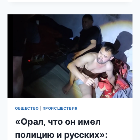
ЛОГОВО»:
РУССКАЯ
ОБЩИНА
ЗАДЕРЖАЛА
МИГРАНТОВ-
ПЕДОФИЛОВ,
ОХОТИВШИХСЯ
НА
ДЕВОЧЕК
В
ПОДМОСКОВНОМ
ЧЕХОВЕ
ОБЩЕСТВО
|
ПРОИСШЕСТВИЯ
«Орал, что он имел
полицию и русских»: