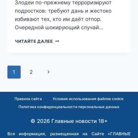
Злодеи по-прежнему терроризируют
подростков: требуют дань и жестоко
избивают тех, кто им даёт отпор.
Очередной шокирующий случай…
«ИХ
ЧИТАЙТЕ ДАЛЕЕ
БЕСПРЕДЕЛ
И
ЦИНИЗМ
ЗАШКАЛИВАЕТ»:
Навигация
Следующая
1
2
МНОГОНАЦИОНАЛЬНАЯ
БАНДА
по
страница
ВЫСЛЕЖИВАЕТ
ДЕТЕЙ
страницам
И
Правила сайта
Условия использования файлов cookie
КОШМАРИТ
Политика конфиденциальности персональных данных
ЖИТЕЛЕЙ
НОВОСИБИРСКА
© 2026 Главные новости 18+
Вся информация, размещенная на Сайте «ГЛАВНЫЕ