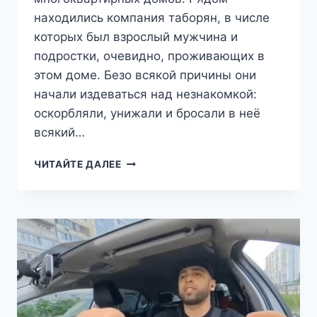
находились компания таборян, в числе
которых был взрослый мужчина и
подростки, очевидно, проживающих в
этом доме. Безо всякой причины они
начали издеваться над незнакомкой:
оскорбляли, унижали и бросали в неё
всякий…
ПОДРОСТОК-
ЧИТАЙТЕ ДАЛЕЕ
ЦЫГАН
ДО
ПОТЕРИ
СОЗНАНИЯ
ИЗБИЛ
ПРОХОЖУЮ
ВО
ДВОРЕ
ДОМА
В