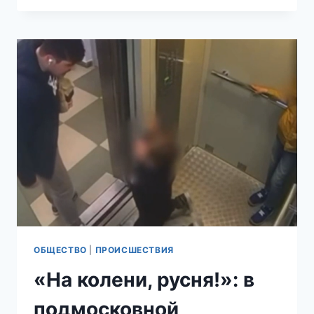
И
ПРОВАЛИВАЙ»:
КАВКАЗСКАЯ
ОБЩИНА
УСТРОИЛА
В
СЕТИ
ТРАВЛЮ
ДЕВУШКАМ
ЗА
НЕСООТВЕТСТВИЕ
ИХ
«СТАНДАРТАМ»
ОБЩЕСТВО
|
ПРОИСШЕСТВИЯ
«На колени, русня!»: в
подмосковной