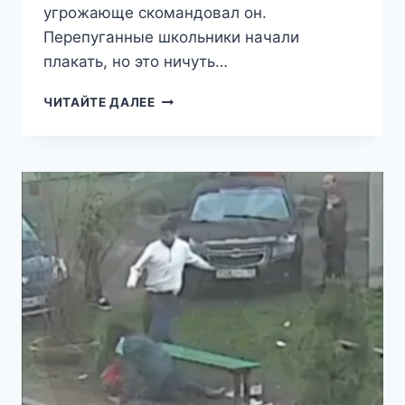
угрожающе скомандовал он.
Перепуганные школьники начали
плакать, но это ничуть…
«НА
ЧИТАЙТЕ ДАЛЕЕ
КОЛЕНИ,
РУСНЯ!»:
В
ПОДМОСКОВНОЙ
БАЛАШИХЕ
ПОДРОСТОК
ПОСТАВИЛ
РЕБЁНКА
НА
КОЛЕНИ
И
ЗАСТАВИЛ
ИЗВИНЯТЬСЯ