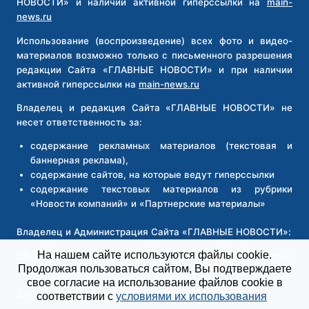
НОВОСТИ» и наличии активной гиперссылки на
main-
news.ru
Использование (воспроизведение) всех фото и видео-
материалов возможно только с письменного разрешения
редакции Сайта «ГЛАВНЫЕ НОВОСТИ» и при наличии
активной гиперссылки на
main-news.ru
Владелец и редакция Сайта «ГЛАВНЫЕ НОВОСТИ» не
несет ответственность за:
содержание рекламных материалов (текстовая и
баннерная реклама),
содержание сайтов, на которые ведут гиперссылки
содержание текстовых материалов из рубрики
«Новости компаний» и «Партнерские материалы»
Владелец и Администрация Сайта «ГЛАВНЫЕ НОВОСТИ»:
На нашем сайте используются файлы cookie.
Общество с ограниченной ответственностью
Продолжая пользоваться сайтом, Вы подтверждаете
«Новосибирск Медиа»
свое согласие на использование файлов cookie в
Доменное имя:
main-news.ru
соответствии с
условиями их использования