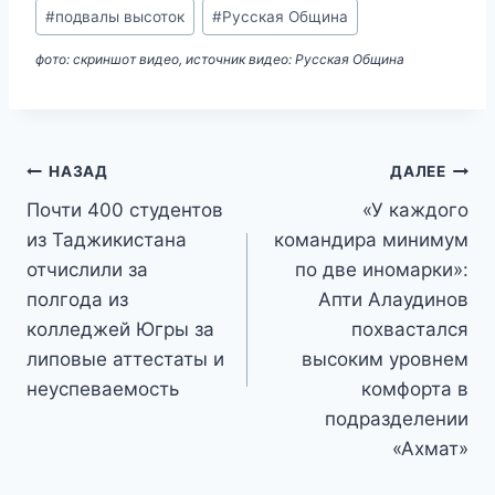
#
подвалы высоток
#
Русская Община
фото: скриншот видео, источник видео: Русская Община
Навигация
НАЗАД
ДАЛЕЕ
Почти 400 студентов
«У каждого
по
из Таджикистана
командира минимум
записям
отчислили за
по две иномарки»:
полгода из
Апти Алаудинов
колледжей Югры за
похвастался
липовые аттестаты и
высоким уровнем
неуспеваемость
комфорта в
подразделении
«Ахмат»