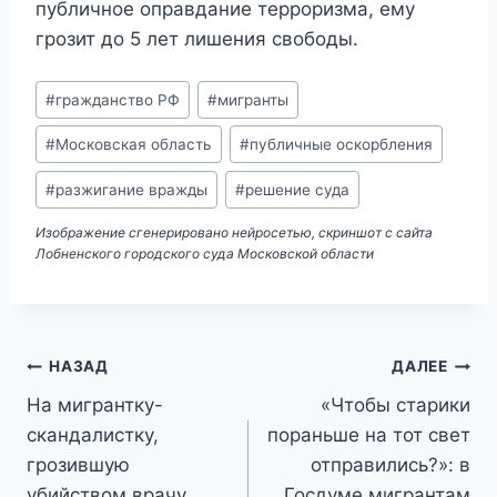
публичное оправдание терроризма, ему
грозит до 5 лет лишения свободы.
Метки
#
гражданство РФ
#
мигранты
записи:
#
Московская область
#
публичные оскорбления
#
разжигание вражды
#
решение суда
Изображение сгенерировано нейросетью, скриншот с сайта
Лобненского городского суда Московской области
Навигация
НАЗАД
ДАЛЕЕ
На мигрантку-
«Чтобы старики
по
скандалистку,
пораньше на тот свет
записям
грозившую
отправились?»: в
убийством врачу
Госдуме мигрантам