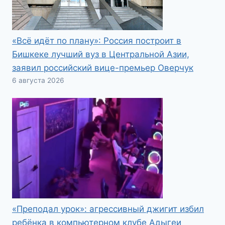
«Всё идёт по плану»: Россия построит в
Бишкеке лучший вуз в Центральной Азии,
заявил российский вице-премьер Оверчук
6 августа 2026
«Преподал урок»: агрессивный джигит избил
ребёнка в компьютерном клубе Адыгеи