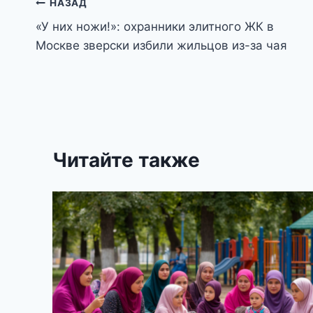
Навигация
НАЗАД
«У них ножи!»: охранники элитного ЖК в
по
Москве зверски избили жильцов из-за чая
записям
Читайте также