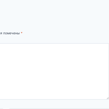
ля помечены
*