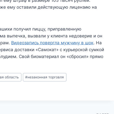
 ему штраф в размере 105 тысяч рублей.
акже ему оставили действующую лицензию на
ашихи получил пиццу, приправленную
ма выпечка, вызвали у клиента недоверие и он
ерам.
Видеозапись повергла мужчину в шок
. На
ервиса доставки «Самокат» с курьерской сумкой
облудием. Свой биоматериал он «сбросил» прямо
ая область
#
незаконная торговля