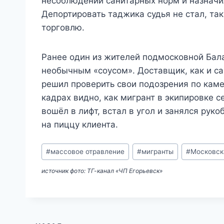
несоблюдении санитарных норм и назначил
Депортировать таджика судья не стал, т
торговлю.
Ранее один из жителей подмосковной Бал
необычным «соусом». Доставщик, как и са
решил проверить свои подозрения по кам
кадрах видно, как мигрант в экипировке с
вошёл в лифт, встал в угол и занялся рук
на пиццу клиента.
Метки
#
массовое отравление
#
мигранты
#
Московск
записи:
источник фото: ТГ-канал «ЧП Егорьевск»