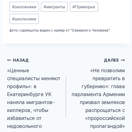
Метки
#
заложники
#
мигранты
#
Приморье
записи:
#
школьники
фото: скриншоты видео с камер от "Северного Человека"
Навигация
НАЗАД
ДАЛЕЕ
«Ценные
«Не позволим
по
специалисты меняют
превратить в
записям
профиль»: в
губернию»: глава
Екатеринбурге УК
парламента Армении
наняла мигрантов-
призвал земляков
киллеров, чтобы
распрощаться с
избавиться от
«пророссийской
недовольного
пропагандой»