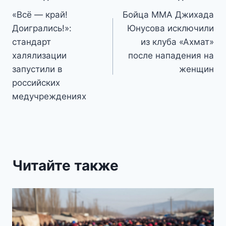
Навигация
«Всё — край!
Бойца ММА Джихада
по
Доигрались!»:
Юнусова исключили
записям
стандарт
из клуба «Ахмат»
халялизации
после нападения на
запустили в
женщин
российских
медучреждениях
Читайте также