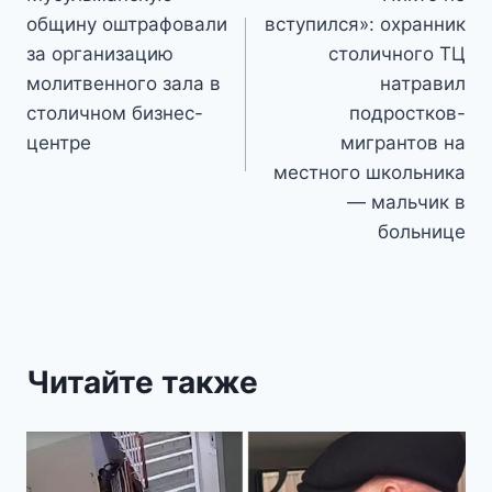
по
общину оштрафовали
вступился»: охранник
записям
за организацию
столичного ТЦ
молитвенного зала в
натравил
столичном бизнес-
подростков-
центре
мигрантов на
местного школьника
— мальчик в
больнице
Читайте также