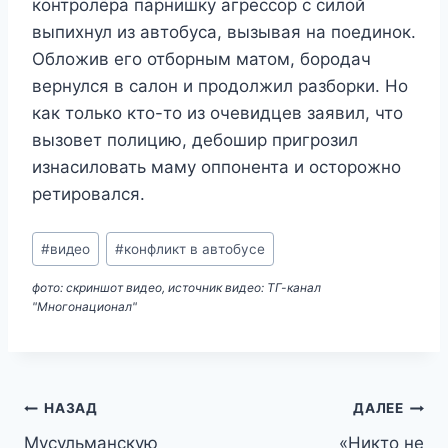
контролёра парнишку агрессор с силой
выпихнул из автобуса, вызывая на поединок.
Обложив его отборным матом, бородач
вернулся в салон и продолжил разборки. Но
как только кто-то из очевидцев заявил, что
вызовет полицию, дебошир пригрозил
изнасиловать маму оппонента и осторожно
ретировался.
Метки
#
видео
#
конфликт в автобусе
записи:
фото: скриншот видео, источник видео: ТГ-канал
"Многонационал"
Навигация
НАЗАД
ДАЛЕЕ
Мусульманскую
«Никто не