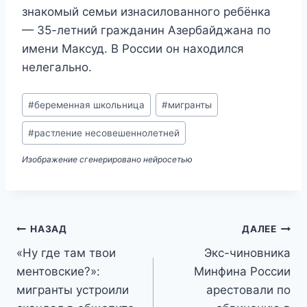
знакомый семьи изнасилованного ребёнка
— 35-летний гражданин Азербайджана по
имени Максуд. В России он находился
нелегально.
Метки
#
беременная школьница
#
мигранты
записи:
#
растление несовешеннолетней
Изображение сгенерировано нейросетью
Навигация
НАЗАД
ДАЛЕЕ
«Ну где там твои
Экс-чиновника
по
ментовские?»:
Минфина России
записям
мигранты устроили
арестовали по