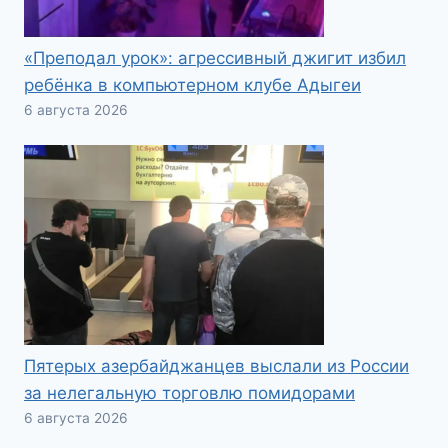
«Преподал урок»: агрессивный джигит избил
ребёнка в компьютерном клубе Адыгеи
6 августа 2026
Пятерых азербайджанцев выслали из России
за нелегальную торговлю помидорами
6 августа 2026