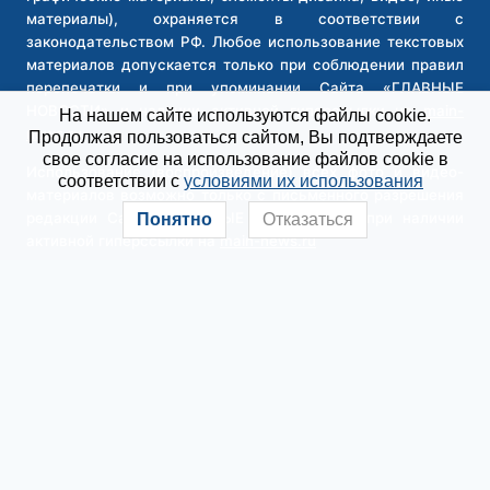
материалы), охраняется в соответствии с
законодательством РФ. Любое использование текстовых
материалов допускается только при соблюдении правил
перепечатки и при упоминании Сайта «ГЛАВНЫЕ
НОВОСТИ» и наличии активной гиперссылки на
main-
На нашем сайте используются файлы cookie.
news.ru
Продолжая пользоваться сайтом, Вы подтверждаете
свое согласие на использование файлов cookie в
Использование (воспроизведение) всех фото и видео-
соответствии с
условиями их использования
материалов возможно только с письменного разрешения
редакции Сайта «ГЛАВНЫЕ НОВОСТИ» и при наличии
Понятно
Отказаться
активной гиперссылки на
main-news.ru
Владелец и редакция Сайта «ГЛАВНЫЕ НОВОСТИ» не
несет ответственность за:
содержание рекламных материалов (текстовая и
баннерная реклама),
содержание сайтов, на которые ведут гиперссылки
содержание текстовых материалов из рубрики
«Новости компаний» и «Партнерские материалы»
Владелец и Администрация Сайта «ГЛАВНЫЕ НОВОСТИ»: