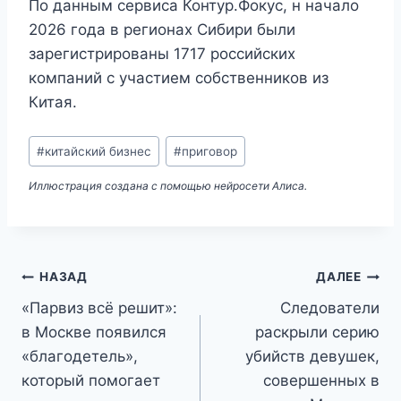
По данным сервиса Контур.Фокус, н начало
2026 года в регионах Сибири были
зарегистрированы 1717 российских
компаний с участием собственников из
Китая.
Метки
#
китайский бизнес
#
приговор
записи:
Иллюстрация создана с помощью нейросети Алиса.
Навигация
НАЗАД
ДАЛЕЕ
«Парвиз всё решит»:
Следователи
по
в Москве появился
раскрыли серию
записям
«благодетель»,
убийств девушек,
который помогает
совершенных в