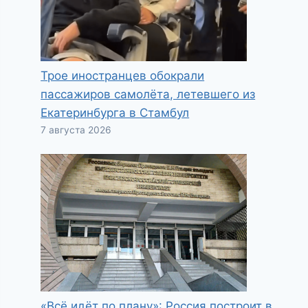
Трое иностранцев обокрали
пассажиров самолёта, летевшего из
Екатеринбурга в Стамбул
7 августа 2026
«Всё идёт по плану»: Россия построит в