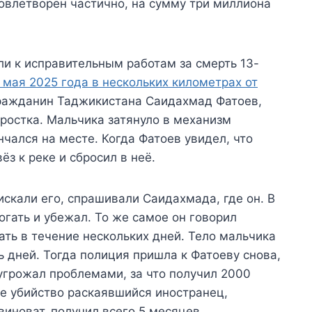
овлетворён частично, на сумму три миллиона
и к исправительным работам за смерть 13-
 мая 2025 года в нескольких километрах от
 гражданин Таджикистана Саидахмад Фатоев,
дростка. Мальчика затянуло в механизм
нчался на месте. Когда Фатоев увидел, что
ёз к реке и сбросил в неё.
скали его, спрашивали Саидахмада, где он. В
огать и убежал. То же самое он говорил
ать в течение нескольких дней. Тело мальчика
 дней. Тогда полиция пришла к Фатоеву снова,
 угрожал проблемами, за что получил 2000
е убийство раскаявшийся иностранец,
виноват, получил всего 5 месяцев