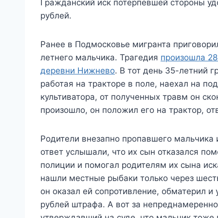
Гражданский иск потерпевшей стороны уд
рублей.
Ранее в Подмосковье мигранта приговорил
летнего мальчика. Трагедия
произошла 28
деревни Нижнево
. В тот день 35-летний
работая на тракторе в поле, наехал на по
культиватора, от полученных травм он ско
произошло, он положил его на трактор, отв
Родители внезапно пропавшего мальчика и
ответ услышали, что их сын отказался пом
полиции и помогал родителям их сына иск
нашли местные рыбаки только через шесть
он оказал ей сопротивление, обматерил и
рублей штрафа. А вот за непреднамеренно
утверждавший на суде, что мальчик тоже 