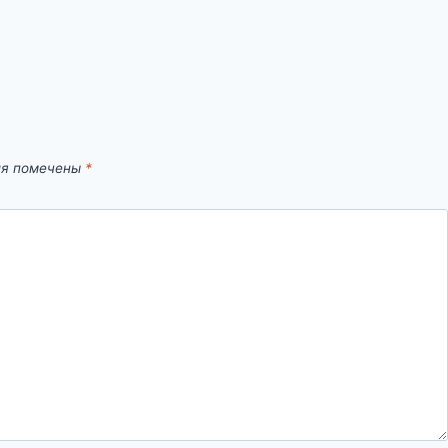
ля помечены
*