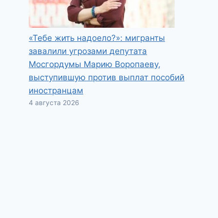
«Тебе жить надоело?»: мигранты
завалили угрозами депутата
Мосгордумы Марию Воропаеву,
выступившую против выплат пособий
иностранцам
4 августа 2026