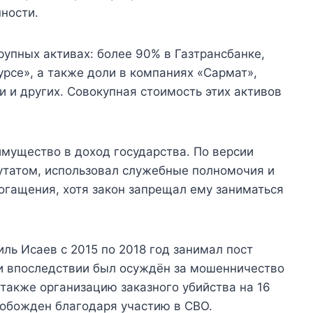
ности.
рупных активах: более 90% в Газтрансбанке,
рсе», а также доли в компаниях «Сармат»,
и и других. Совокупная стоимость этих активов
имущество в доход государства. По версии
утатом, использовал служебные полномочия и
огащения, хотя закон запрещал ему заниматься
ль Исаев с 2015 по 2018 год занимал пост
и впоследствии был осуждён за мошенничество
акже организацию заказного убийства на 16
свобожден благодаря участию в СВО.