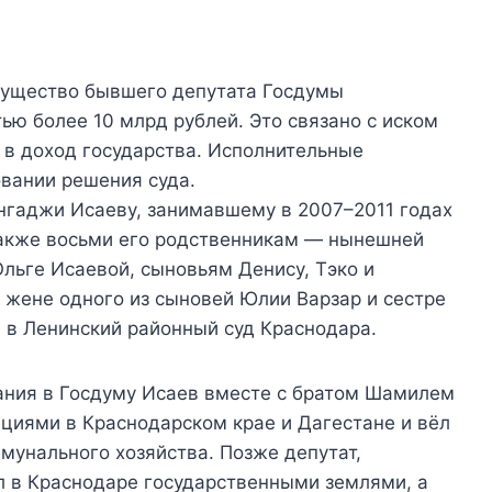
мущество бывшего депутата Госдумы
ью более 10 млрд рублей. Это связано с иском
 в доход государства. Исполнительные
овании решения суда.
ангаджи Исаеву, занимавшему в 2007–2011 годах
 также восьми его родственникам — нынешней
льге Исаевой, сыновьям Денису, Тэко и
 жене одного из сыновей Юлии Варзар и сестре
 в Ленинский районный суд Краснодара.
рания в Госдуму Исаев вместе с братом Шамилем
иями в Краснодарском крае и Дагестане и вёл
ммунального хозяйства. Позже депутат,
л в Краснодаре государственными землями, а