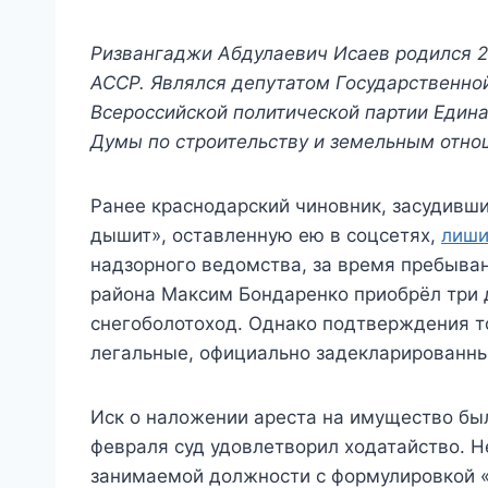
Ризвангаджи Абдулаевич Исаев родился 26
АССР. Являлся депутатом Государственной
Всероссийской политической партии Едина
Думы по строительству и земельным отно
Ранее краснодарский чиновник, засудивши
дышит», оставленную ею в соцсетях,
лиши
надзорного ведомства, за время пребыва
района Максим Бондаренко приобрёл три 
снегоболотоход. Однако подтверждения то
легальные, официально задекларированные
Иск о наложении ареста на имущество был
февраля суд удовлетворил ходатайство. Н
занимаемой должности с формулировкой «в