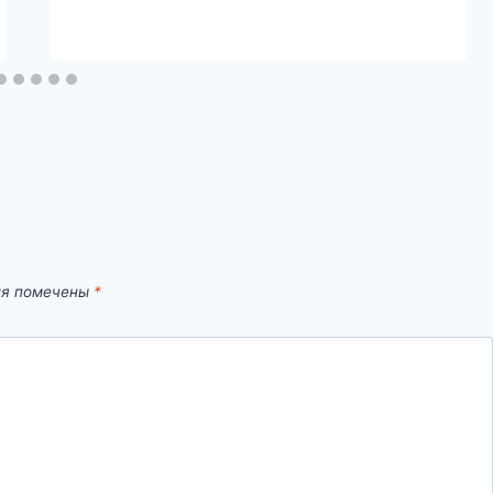
ля помечены
*