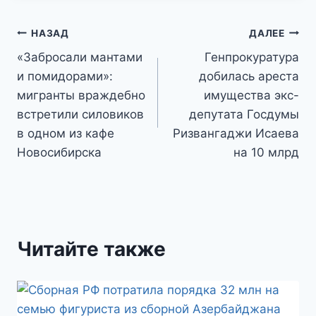
Навигация
НАЗАД
ДАЛЕЕ
«Забросали мантами
Генпрокуратура
по
и помидорами»:
добилась ареста
записям
мигранты враждебно
имущества экс-
встретили силовиков
депутата Госдумы
в одном из кафе
Ризвангаджи Исаева
Новосибирска
на 10 млрд
Читайте также