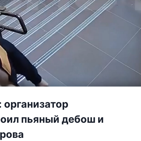
 организатор
роил пьяный дебош и
ирова