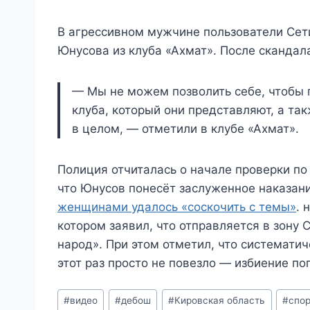
В агрессивном мужчине пользователи Се
Юнусова из клуба «Ахмат». После скандал
— Мы не можем позволить себе, чтобы
клуба, который они представляют, а та
в целом, — отметили в клубе «Ахмат».
Полиция отчиталась о начале проверки по 
что Юнусов понесёт заслуженное наказан
женщинами удалось «соскочить с темы»
. 
котором заявил, что отправляется в зону
народ». При этом отметил, что систематич
этот раз просто не повезло — избиение п
Метки
#
видео
#
дебош
#
Кировская область
#
спо