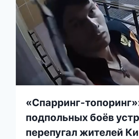
«Спарринг-топоринг»:
подпольных боёв уст
перепугал жителей К