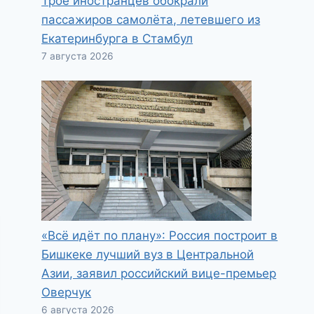
Трое иностранцев обокрали
пассажиров самолёта, летевшего из
Екатеринбурга в Стамбул
7 августа 2026
«Всё идёт по плану»: Россия построит в
Бишкеке лучший вуз в Центральной
Азии, заявил российский вице-премьер
Оверчук
6 августа 2026