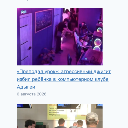
«Преподал урок»: агрессивный джигит
избил ребёнка в компьютерном клубе
Адыгеи
6 августа 2026