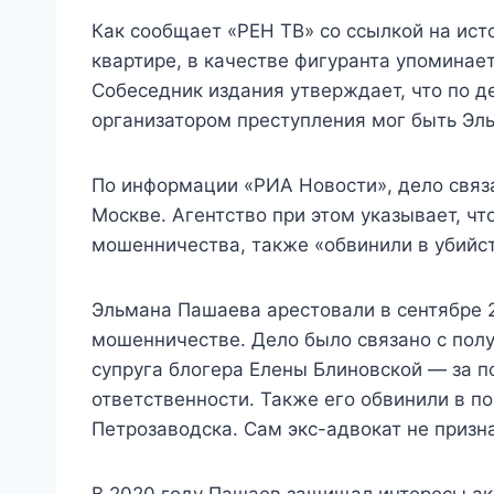
Как сообщает «РЕН ТВ» со ссылкой на исто
квартире, в качестве фигуранта упоминае
Собеседник издания утверждает, что по д
организатором преступления мог быть Эл
По информации «РИА Новости», дело связ
Москве. Агентство при этом указывает, ч
мошенничества, также «обвинили в убийст
Эльмана Пашаева арестовали в сентябре 
мошенничестве. Дело было связано с пол
супруга блогера Елены Блиновской — за п
ответственности. Также его обвинили в по
Петрозаводска. Сам экс-адвокат не призна
В 2020 году Пашаев защищал интересы ак