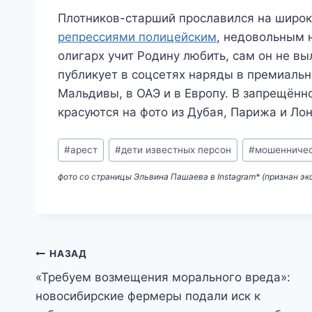
Плотников-старший прославился на широк
репрессиями полицейским
, недовольным 
олигарх учит Родину любить, сам он не вы
публикует в соцсетях наряды в премиальн
Мальдивы, в ОАЭ и в Европу. В запрещённо
красуются на фото из Дубая, Парижа и Ло
Метки
#
арест
#
дети известных персон
#
мошенничес
записи:
фото со страницы Эльвина Пашаева в Instagram* (признан э
Навигация
НАЗАД
«Требуем возмещения морального вреда»:
по
новосибирские фермеры подали иск к