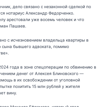
чник, дело связано с незаконной сделкой по
тся нотариус Александр Федорченко.
елу арестовали уже восемь человек и что
ьман Пашаев.
ано с исчезновением владельца квартиры в
то сына бывшего адвоката, помимо
ве».
2024 года в зоне спецоперации по обвинению в
учением денег от Алексея Блиновского —
омощь в их освобождении от уголовной
пытке похитить 15 млн рублей у жителя
ет вину.
тера Михаила Ефремова, который стал