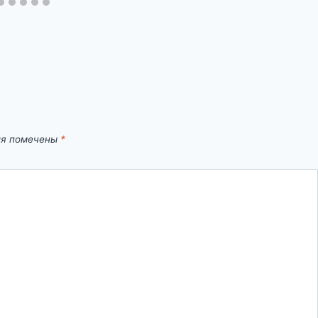
ля помечены
*