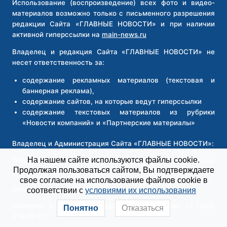
Использование (воспроизведение) всех фото и видео-
материалов возможно только с письменного разрешения
редакции Сайта «ГЛАВНЫЕ НОВОСТИ» и при наличии
активной гиперссылки на
main-news.ru
Владелец и редакция Сайта «ГЛАВНЫЕ НОВОСТИ» не
несет ответственность за:
содержание рекламных материалов (текстовая и
баннерная реклама),
содержание сайтов, на которые ведут гиперссылки
содержание текстовых материалов из рубрики
«Новости компаний» и «Партнерские материалы»
Владелец и Администрация Сайта «ГЛАВНЫЕ НОВОСТИ»:
На нашем сайте используются файлы cookie.
Общество с ограниченной ответственностью
Продолжая пользоваться сайтом, Вы подтверждаете
«Новосибирск Медиа»
свое согласие на использование файлов cookie в
Доменное имя:
main-news.ru
соответствии с
условиями их использования
Контакты: e-mail
main-news2026@yandex.ru
, тел. +7 (383)
Понятно
Отказаться
319-89-02