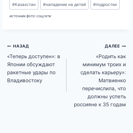
Метки
#
Казахстан
#
нападение на детей
#
подростки
записи:
источник фото: соцсети
Навигация
НАЗАД
ДАЛЕЕ
«Теперь доступен»: в
«Родить как
по
Японии обсуждают
минимум троих и
записям
ракетные удары по
сделать карьеру»:
Владивостоку
Матвиенко
перечислила, что
должны успеть
россияне к 35 годам