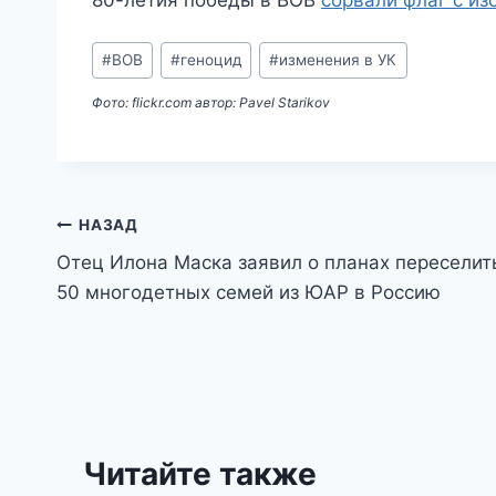
Метки
#
ВОВ
#
геноцид
#
изменения в УК
записи:
Фото: flickr.com автор: Pavel Starikov
Навигация
НАЗАД
Отец Илона Маска заявил о планах переселит
по
50 многодетных семей из ЮАР в Россию
записям
Читайте также