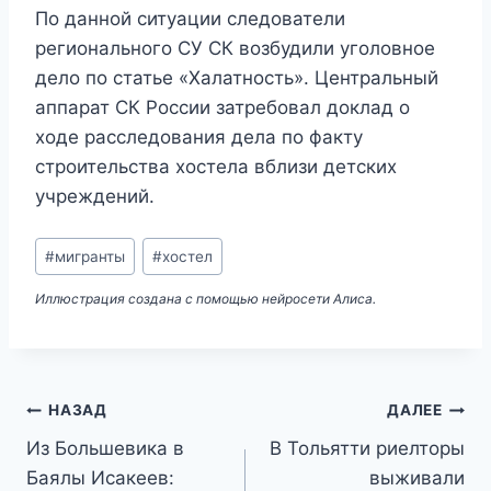
По данной ситуации следователи
регионального СУ СК возбудили уголовное
дело по статье «Халатность». Центральный
аппарат СК России затребовал доклад о
ходе расследования дела по факту
строительства хостела вблизи детских
учреждений.
Метки
#
мигранты
#
хостел
записи:
Иллюстрация создана с помощью нейросети Алиса.
Навигация
НАЗАД
ДАЛЕЕ
Из Большевика в
В Тольятти риелторы
по
Баялы Исакеев:
выживали