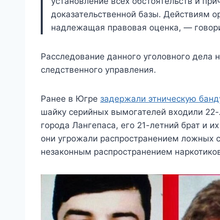
установление всех обстоятельств и при
доказательственной базы. Действиям о
надлежащая правовая оценка, — говори
Расследование данного уголовного дела н
следственного управления.
Ранее в Югре
задержали этническую банд
шайку серийных вымогателей входили 22-
города Лангепаса, его 21-летний брат и и
они угрожали распространением ложных с
незаконным распространением наркотиков