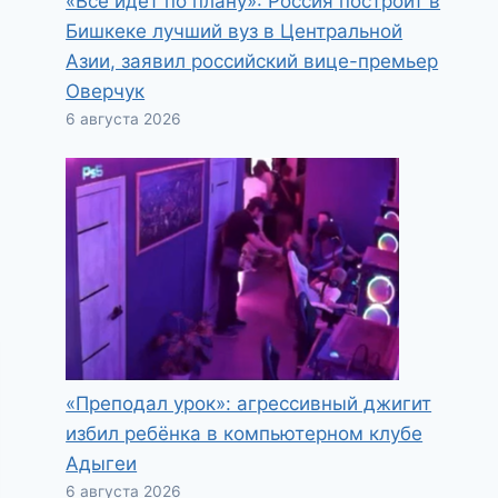
«Всё идёт по плану»: Россия построит в
Бишкеке лучший вуз в Центральной
Азии, заявил российский вице-премьер
Оверчук
6 августа 2026
«Преподал урок»: агрессивный джигит
избил ребёнка в компьютерном клубе
Адыгеи
6 августа 2026